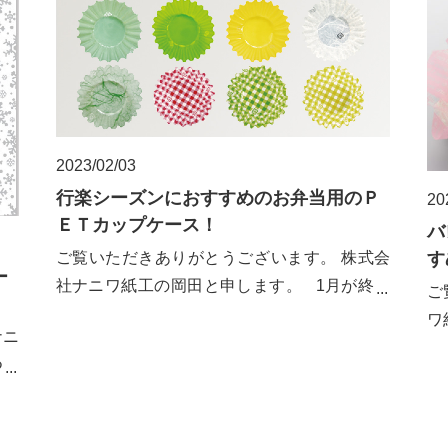
2023/02/03
行楽シーズンにおすすめのお弁当用のＰ
20
ＥＴカップケース！
バ
す
ご覧いただきありがとうございます。 株式会
ー
社ナニワ紙工の岡田と申します。 1月が終わ
ご
り、2月にな
ワ
ナニ
ま
つ増