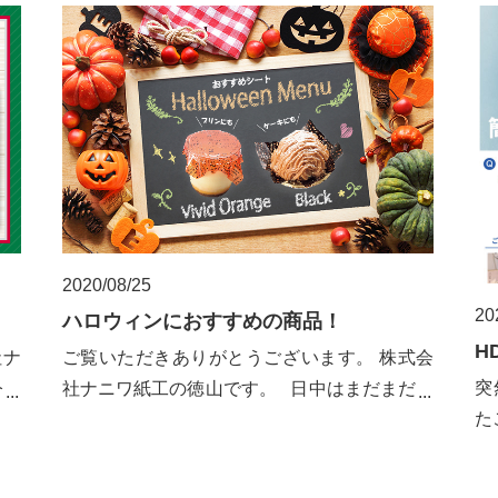
2020/08/25
20
ハロウィンにおすすめの商品！
H
社ナ
ご覧いただきありがとうございます。 株式会
突
今回
社ナニワ紙工の徳山です。 日中はまだまだ暑
た
い日が続いて
ポ