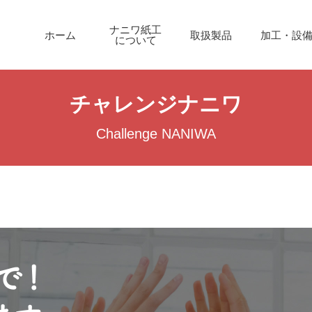
ナニワ紙工
ホーム
取扱製品
加工・設
について
チャレンジナニワ
Challenge NANIWA