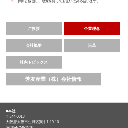
仲間と協働し、敬意を持ってお互いに高め合います。
ご挨拶
企業理念
会社概要
沿革
社内トピックス
芳友産業（株）会社情報
■本社
〒544-0013
大阪府大阪市生野区巽中1-19-10
tel:06-6758-3530