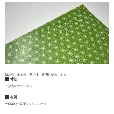
防水性、耐油性、防湿性、透明性があります。
寸法
ご指定の寸法にカット
材質
純白30ｇ+両面ワックスコート