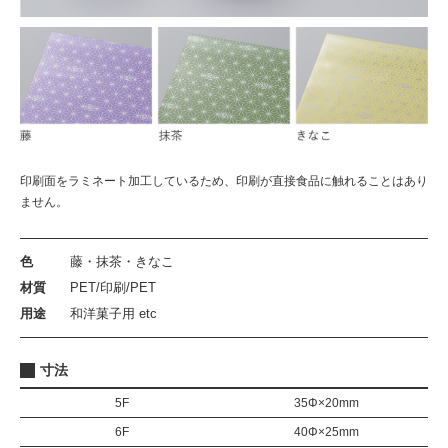
印刷面をラミネート加工しているため、印刷が直接食品に触れることはあり
ません。
色
藤・抹茶・きなこ
材質
PET/印刷/PET
用途
和洋菓子用 etc
寸法
5F
35Φ×20mm
6F
40Φ×25mm