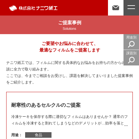
ご提案事例
Solutions
用途別
ご要望やお悩みに合わせて、
最適なフィルムをご提案します
課題別
ナニワ紙工では、フィルムに関する具体的なお悩みをお持ちの方からのご相
談に全力で取り組みます。
ここでは、今までご相談をお受けし、課題を解決してまいりました提案事例
をご紹介します。
耐寒性のあるセルクルのご提案
冷凍ケーキを保存する際に適切なフィルムはありませんか？ 通常のフ
ィルムを冷凍すると割れてしまうなどのデメリットが…効率を落とさ
ずにそのまま冷凍できるフィルムがあるかというご相談を受けまし
用途：
食品
た。