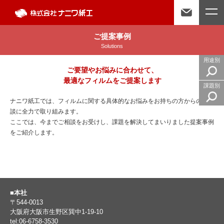
ご提案事例
Solutions
用途別
ご要望やお悩みに合わせて、
最適なフィルムをご提案します
課題別
ナニワ紙工では、フィルムに関する具体的なお悩みをお持ちの方からのご相
談に全力で取り組みます。
ここでは、今までご相談をお受けし、課題を解決してまいりました提案事例
をご紹介します。
■本社
〒544-0013
大阪府大阪市生野区巽中1-19-10
tel:06-6758-3530