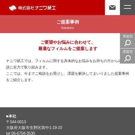
ご提案事例
Solutions
用途別
ご要望やお悩みに合わせて、
最適なフィルムをご提案します
課題別
ナニワ紙工では、フィルムに関する具体的なお悩みをお持ちの方からのご相
談に全力で取り組みます。
ここでは、今までご相談をお受けし、課題を解決してまいりました提案事例
をご紹介します。
■本社
〒544-0013
大阪府大阪市生野区巽中1-19-10
tel:06-6758-3530