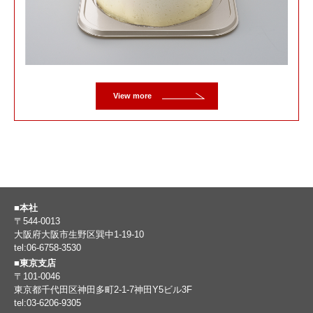
View more
■本社
〒544-0013
大阪府大阪市生野区巽中1-19-10
tel:06-6758-3530
■東京支店
〒101-0046
東京都千代田区神田多町2-1-7神田Y5ビル3F
tel:03-6206-9305