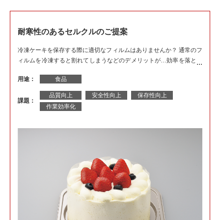
耐寒性のあるセルクルのご提案
冷凍ケーキを保存する際に適切なフィルムはありませんか？ 通常のフ
ィルムを冷凍すると割れてしまうなどのデメリットが…効率を落とさ
ずにそのまま冷凍できるフィルムがあるかというご相談を受けまし
用途：
食品
た。
品質向上
安全性向上
保存性向上
課題：
作業効率化